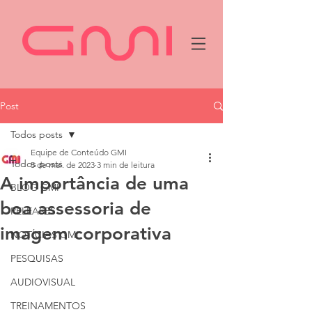
Post
Todos posts
Equipe de Conteúdo GMI
Todos posts
5 de mai. de 2023
3 min de leitura
A importância de uma
BLOG GMI
boa assessoria de
RELEASES
imagem corporativa
NOTÍCIAS GMI
PESQUISAS
AUDIOVISUAL
TREINAMENTOS