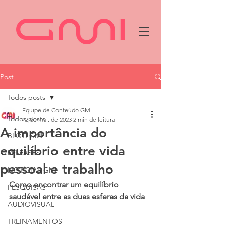
Post
Todos posts
Equipe de Conteúdo GMI
Todos posts
12 de mai. de 2023
2 min de leitura
A importância do
BLOG GMI
equilíbrio entre vida
RELEASES
pessoal e trabalho
NOTÍCIAS GMI
Como encontrar um equilíbrio 
PESQUISAS
saudável entre as duas esferas da vida
AUDIOVISUAL
TREINAMENTOS