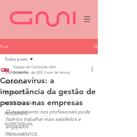
Post
Todos posts
Equipe de Conteúdo GMI
Todos posts
24 de mai. de 2021
3 min de leitura
Coronavírus: a
BLOG GMI
importância da gestão de
RELEASES
pessoas nas empresas
NOTÍCIAS GMI
O investimento nos profissionais pode 
PESQUISAS
fazê-los trabalhar mais satisfeitos e 
AUDIOVISUAL
engajados
TREINAMENTOS