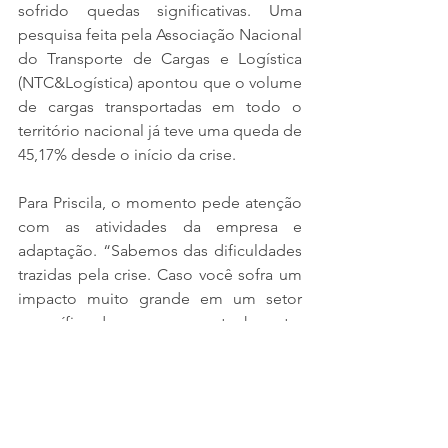
sofrido quedas significativas. Uma 
pesquisa feita pela Associação Nacional 
do Transporte de Cargas e Logística 
(NTC&Logística) apontou que o volume 
de cargas transportadas em todo o 
território nacional já teve uma queda de 
45,17% desde o início da crise.
Para Priscila, o momento pede atenção 
com as atividades da empresa e 
adaptação. “Sabemos das dificuldades 
trazidas pela crise. Caso você sofra um 
impacto muito grande em um setor 
específico da empresa, mas tenha outra 
funcionando regularmente, remaneje 
seus funcionários e processos; a 
palavra-chave para o momento é 
adaptação. Administrar os recursos 
humanos e potencializar o 