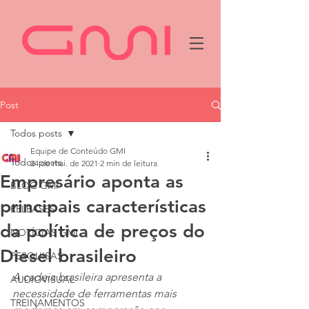
Post
Todos posts
Equipe de Conteúdo GMI
Todos posts
24 de mai. de 2021
2 min de leitura
Empresário aponta as
BLOG GMI
principais características
RELEASES
da política de preços do
NOTÍCIAS GMI
Diesel brasileiro
PESQUISAS
A cadeia brasileira apresenta a 
AUDIOVISUAL
necessidade de ferramentas mais 
TREINAMENTOS