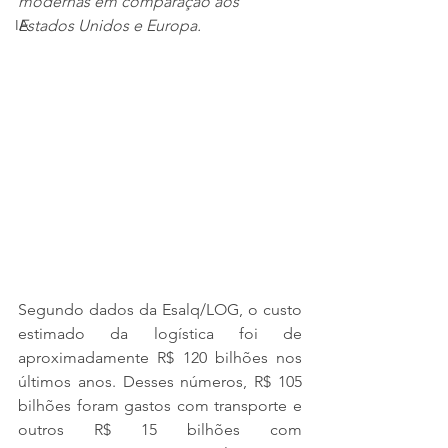
modernas em comparação aos 
IA
Estados Unidos e Europa.
Segundo dados da Esalq/LOG, o custo 
estimado da logística foi de 
aproximadamente R$ 120 bilhões nos 
últimos anos. Desses números, R$ 105 
bilhões foram gastos com transporte e 
outros R$ 15 bilhões com 