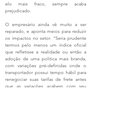
elo mais fraco, sempre acaba 
prejudicado.
O empresário ainda vê muito a ser 
reparado, e aponta meios para reduzir 
os impactos no setor. “Seria prudente 
termos pelo menos um índice oficial 
que refletisse a realidade ou então a 
adoção de uma política mais branda, 
com variações pré-definidas onde o 
transportador possui tempo hábil para 
renegociar suas tarifas de frete antes 
que as variações acabem com seu 
lucro. O maior problema, na realidade, 
não é o preço do Diesel, mas sim a 
forma com que ele varia e afeta o setor, 
o qual carece de ferramentas para 
incorporar adequadamente as 
mudanças em sua planilha de custos”, 