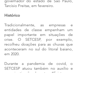
governador do estado de São Paulo, 
Tarcísio Freitas, em fevereiro.
Histórico
Tradicionalmente, as empresas e 
entidades de classe empenham um 
papel importante em situações de 
crise. O SETCESP, por exemplo, 
recolheu doações para as chuvas que 
aconteceram no sul do litoral baiano, 
em 2020. 
Durante a pandemia de covid, o 
SETCESP atuou também no auxílio e 
conscientização do setor. “Existe uma 
capacidade de mobilização e de 
atuação muito rápida nestes casos, 
quando formamos comitê para atuar e 
fornecer as diretrizes, o que tem 
funcionado muito bem.  Gostaria de 
agradecer também a todos 
empresários que se dispõem a ajudar o 