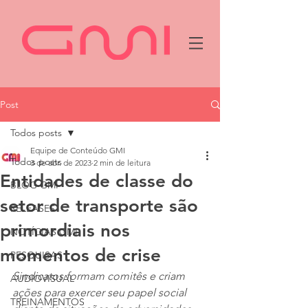
Post
Todos posts
Equipe de Conteúdo GMI
Todos posts
3 de abr. de 2023
2 min de leitura
Entidades de classe do
BLOG GMI
setor de transporte são
RELEASES
primordiais nos
NOTÍCIAS GMI
momentos de crise
PESQUISAS
Sindicatos formam comitês e criam 
AUDIOVISUAL
ações para exercer seu papel social 
TREINAMENTOS