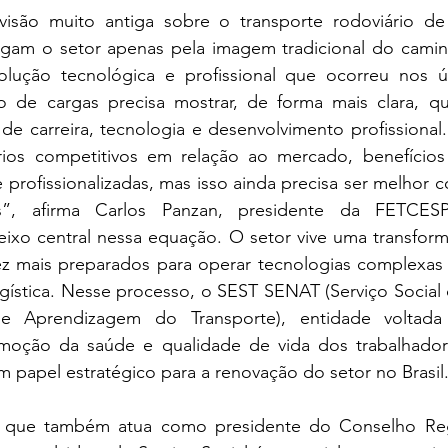
isão muito antiga sobre o transporte rodoviário de 
gam o setor apenas pela imagem tradicional do caminh
lução tecnológica e profissional que ocorreu nos ú
io de cargas precisa mostrar, de forma mais clara, qu
de carreira, tecnologia e desenvolvimento profissional.
ios competitivos em relação ao mercado, benefícios 
profissionalizadas, mas isso ainda precisa ser melhor 
”, afirma Carlos Panzan, presidente da FETCESP.A
 eixo central nessa equação. O setor vive uma transfor
vez mais preparados para operar tecnologias complexas 
gística. Nesse processo, o SEST SENAT (Serviço Social 
de Aprendizagem do Transporte), entidade voltada 
omoção da saúde e qualidade de vida dos trabalhador
m papel estratégico para a renovação do setor no Brasil
, que também atua como presidente do Conselho Reg