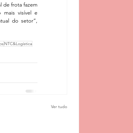
l de frota fazem 
mais visível e 
ual do setor”, 
os
NTC&Logística
Ver tudo