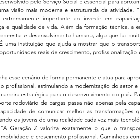
senvolvido pelo Serviço Social é essencial para aproxim
 uma visão mais moderna e estruturada da atividade.
 extremamente importante ao investir em capacitação
ça e qualidade de vida. Além da formação técnica, a en
em-estar e desenvolvimento humano, algo que faz muita 
É uma instituição que ajuda a mostrar que o transporte
oportunidades reais de crescimento, profissionalização 
 esse cenário de forma permanente e atua para aprox
 profissional, estimulando a modernização do setor e a
arreira estratégica para o desenvolvimento do país. Par
orte rodoviário de cargas passa não apenas pela capaci
pacidade de comunicar melhor as transformações que
ando os jovens de uma realidade cada vez mais tecnológ
a. “A Geração Z valoriza exatamente o que o transpo
, mobilidade e crescimento profissional. Caminhões com