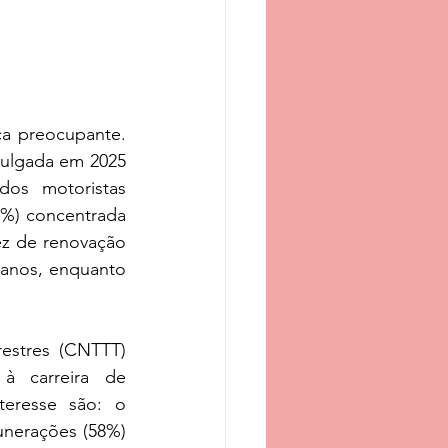
a preocupante. 
ulgada em 2025 
os motoristas 
6%) concentrada 
z de renovação 
anos, enquanto 
estres (CNTTT) 
 carreira de 
eresse são: o 
unerações (58%) 