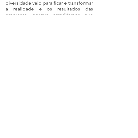
diversidade veio para ficar e transformar 
a realidade e os resultados das 
empresas, porque acreditamos que 
uma equipe diversa traz inovação e 
criatividade, e consequentemente 
melhores resultados para os negócios. 
Não existe, portanto, caminho mais 
seguro e sustentável para a perenidade 
de qualquer empresa atualmente.
A programação do 1º Fórum das 
Mulheres no Transporte e Logística, 
pode ser conferida através do site da 
Fenatran:
https://www.fenatran.com.br/pt-
br/experiencias/1-forum-das-mulheres-
no-transporte-e-
logistica.html#/sessions
RELEASES