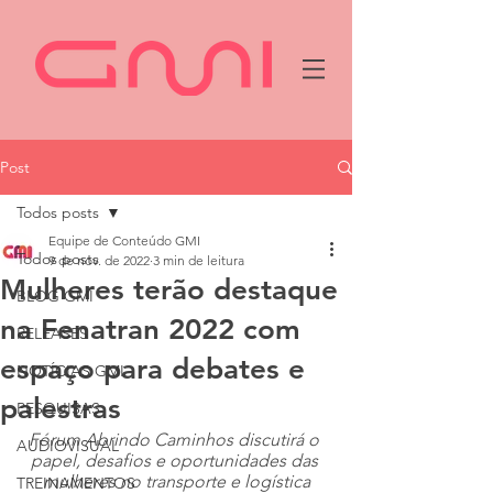
Post
Todos posts
Equipe de Conteúdo GMI
Todos posts
9 de nov. de 2022
3 min de leitura
Mulheres terão destaque
BLOG GMI
na Fenatran 2022 com
RELEASES
espaço para debates e
NOTÍCIAS GMI
palestras
PESQUISAS
Fórum Abrindo Caminhos discutirá o 
AUDIOVISUAL
papel, desafios e oportunidades das 
mulheres no transporte e logística
TREINAMENTOS