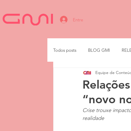
Entre
Todos posts
BLOG GMI
REL
Equipe de Conteú
IA
Relações
“novo n
Crise trouxe impacto
realidade