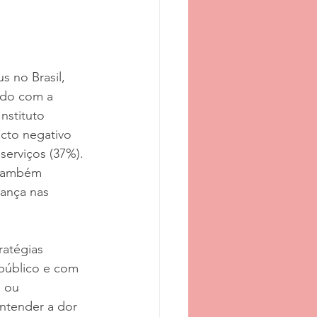
 no Brasil, 
rdo com a 
nstituto 
acto negativo 
erviços (37%). 
 também 
ança nas 
ratégias 
público e com 
 ou 
ntender a dor 