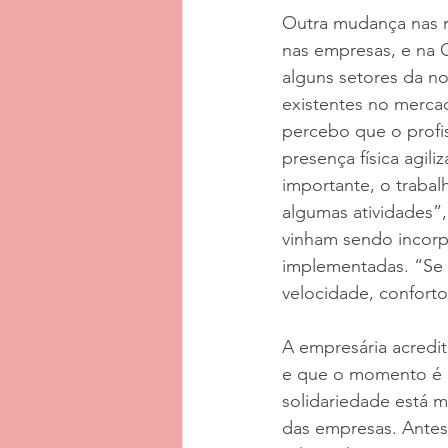
Outra mudança nas re
nas empresas, e na O
alguns setores da n
existentes no mercad
percebo que o profis
presença física agili
importante, o trabal
algumas atividades”,
vinham sendo incorp
implementadas. “Se 
velocidade, confort
A empresária acredi
e que o momento é d
solidariedade está 
das empresas. Antes