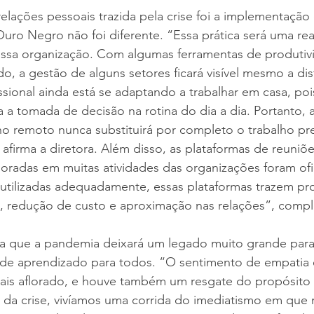
lações pessoais trazida pela crise foi a implementação
uro Negro não foi diferente. “Essa prática será uma rea
ossa organização. Com algumas ferramentas de produtivi
o, a gestão de alguns setores ficará visível mesmo a dis
sional ainda está se adaptando a trabalhar em casa, pois 
za a tomada de decisão na rotina do dia a dia. Portanto, 
ho remoto nunca substituirá por completo o trabalho pr
 afirma a diretora. Além disso, as plataformas de reuniõe
oradas em muitas atividades das organizações foram ofi
utilizadas adequadamente, essas plataformas trazem pro
o, redução de custo e aproximação nas relações”, compl
ta que a pandemia deixará um legado muito grande para
e aprendizado para todos. “O sentimento de empatia 
mais aflorado, e houve também um resgate do propósito 
 da crise, vivíamos uma corrida do imediatismo em que 