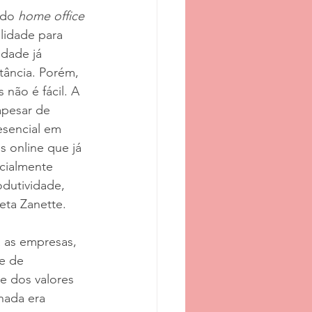
 do 
home office 
lidade para 
dade já 
tância. Porém, 
não é fácil. A 
apesar de 
esencial em 
s online que já 
cialmente 
dutividade, 
eta Zanette.
 as empresas, 
e de 
e dos valores 
nada era 