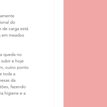
ramente 
onal do 
 de carga está 
da em meados 
a queda no 
subir e hoje 
m, outro ponto 
e toda a 
mesas da 
tões, fazendo 
a higiene e a 