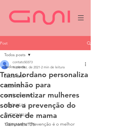
Post
Todos posts
contato50373
Todos posts
16 de dez. de 2021
2 min de leitura
TransJordano personaliza
BLOG GMI
caminhão para
RELEASES
conscientizar mulheres
NOTÍCIAS GMI
sobre a prevenção do
PESQUISAS
câncer de mama
AUDIOVISUAL
Campanha “Prevenção é o melhor 
TREINAMENTOS