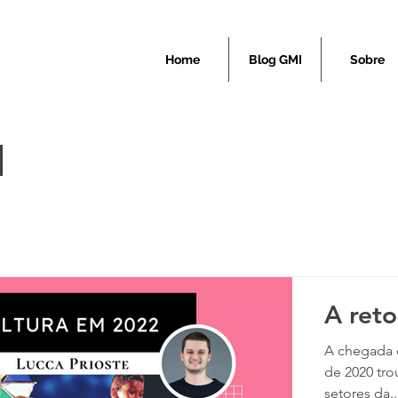
Home
Blog GMI
Sobre
I
A ret
A chegada d
de 2020 tro
setores da..