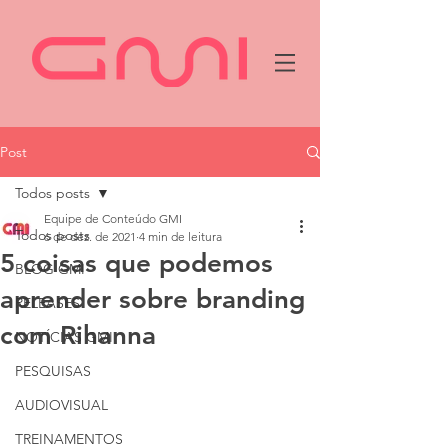
Post
Todos posts
Equipe de Conteúdo GMI
Todos posts
6 de dez. de 2021
4 min de leitura
5 coisas que podemos
BLOG GMI
aprender sobre branding
RELEASES
com Rihanna
NOTÍCIAS GMI
PESQUISAS
AUDIOVISUAL
TREINAMENTOS