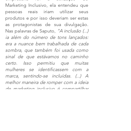
Marketing Inclusivo, ela entendeu que 
pessoas reais iriam utilizar seus 
produtos e por isso deveriam ser estas 
as protagonistas de sua divulgação. 
Nas palavras de Saputo, 
“A inclusão (...) 
ia além do número de tons lançados: 
era a nuance bem trabalhada de cada 
sombra, que também foi usada como 
sinal de que estávamos no caminho 
certo. Isso permitiu que muitas 
mulheres se identificassem com a 
marca, sentindo-se incluídas. (...) A 
melhor maneira de romper com a ideia 
de marketing inclusivo é compartilhar 
histórias autênticas que tenham raízes 
na cultura e que sejam 
emocionalmente valiosas para seus 
consumidores.”
Entenda a realidade de seus públicos e 