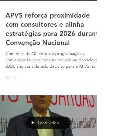
APVS reforça proximidade
com consultores e alinha
estratégias para 2026 durante
Convenção Nacional
Com mais de 10 horas de programação, a
convenção foi dedicada a uma análise do ciclo de
2025, ano considerado decisivo para a APVS, tanto
pelo processo de regulamentação do setor
quanto pelas conquistas operacionais e
institucionais alcançadas. Ao longo do evento,
foram debatidos os principais aprendizados do
período, os impactos das mudanças regulatórias e
os caminhos para a continuidade da atuação da