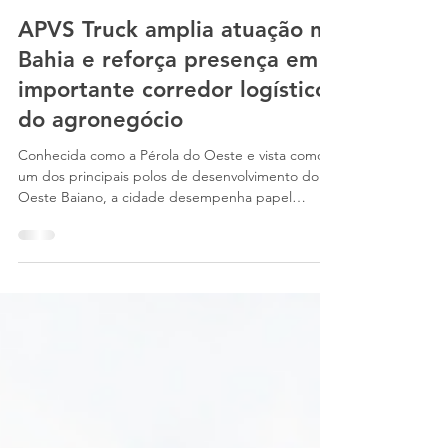
APVS Truck amplia atuação na
Bahia e reforça presença em
importante corredor logístico
do agronegócio
Conhecida como a Pérola do Oeste e vista como
um dos principais polos de desenvolvimento do
Oeste Baiano, a cidade desempenha papel
fundamental no escoamento da produção agrícola
nacional, concentrando intensa movimentação de
veículos pesados e operações logísticas ligadas às
cadeias de grãos, insumos e commodities.