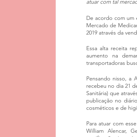
atuar com tal mercad
De acordo com um es
Mercado de Medicame
2019 através da ven
Essa alta receita r
aumento na demand
transportadoras busc
Pensando nisso, a 
recebeu no dia 21 d
Sanitária) que atrav
publicação no diário
cosméticos e de hig
Para atuar com esse
William Alencar, 