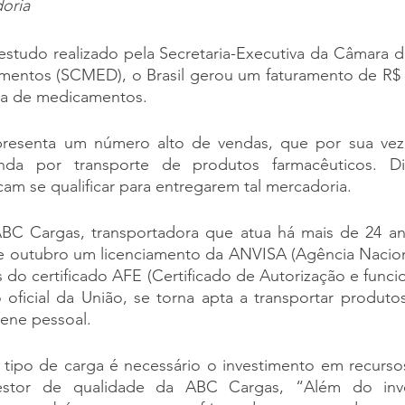
oria
tudo realizado pela Secretaria-Executiva da Câmara d
ntos (SCMED), o Brasil gerou um faturamento de R$ 8
da de medicamentos.
epresenta um número alto de vendas, que por sua vez
a por transporte de produtos farmacêuticos. Dia
am se qualificar para entregarem tal mercadoria.
ABC Cargas, transportadora que atua há mais de 24 a
e outubro um licenciamento da ANVISA (Agência Nacional
és do certificado AFE (Certificado de Autorização e funci
 oficial da União, se torna apta a transportar produtos
iene pessoal.
 tipo de carga é necessário o investimento em recursos
Gestor de qualidade da ABC Cargas, “Além do inve