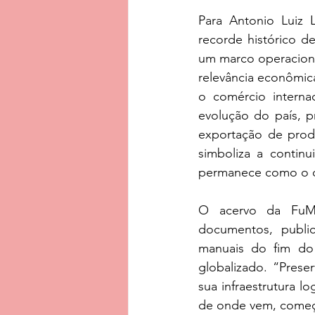
Para Antonio Luiz 
recorde histórico d
um marco operaciona
relevância econômica
o comércio interna
evolução do país, p
exportação de produ
simboliza a contin
permanece como o co
O acervo da FuMTr
documentos, publi
manuais do fim do 
globalizado. “Prese
sua infraestrutura l
de onde vem, começa