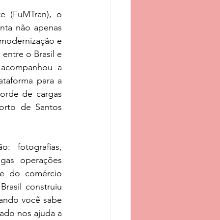
e (FuMTran), o 
nta não apenas 
modernização e 
ntre o Brasil e 
 acompanhou a 
taforma para a 
orde de cargas 
orto de Santos 
 fotografias, 
gas operações 
e do comércio 
asil construiu 
uando você sabe 
do nos ajuda a 