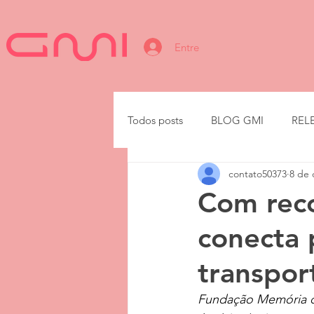
Entre
Todos posts
BLOG GMI
REL
contato50373
8 de 
IA
Com reco
conecta 
transpor
Fundação Memória do