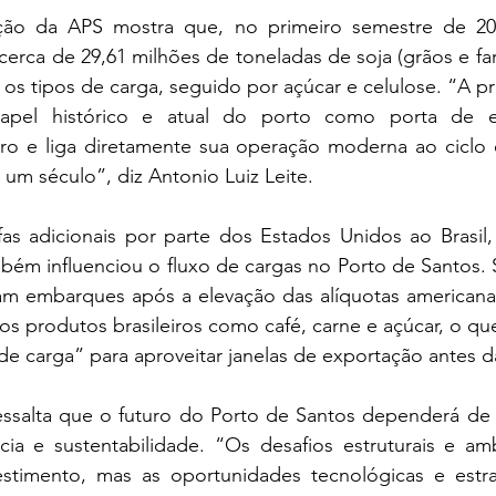
ão da APS mostra que, no primeiro semestre de 202
rca de 29,61 milhões de toneladas de soja (grãos e farel
os tipos de carga, seguido por açúcar e celulose. “A p
papel histórico e atual do porto como porta de 
iro e liga diretamente sua operação moderna ao ciclo
 um século”, diz Antonio Luiz Leite.
fas adicionais por parte dos Estados Unidos ao Brasil,
ém influenciou o fluxo de cargas no Porto de Santos. 
am embarques após a elevação das alíquotas americana
rsos produtos brasileiros como café, carne e açúcar, o q
de carga” para aproveitar janelas de exportação antes d
ressalta que o futuro do Porto de Santos dependerá de 
ncia e sustentabilidade. “Os desafios estruturais e am
estimento, mas as oportunidades tecnológicas e estr