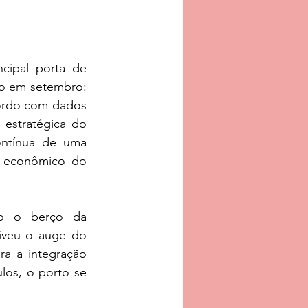
cipal porta de 
co em setembro: 
ordo com dados 
estratégica do 
ontínua de uma 
o econômico do 
o o berço da 
iveu o auge do 
ra a integração 
os, o porto se 