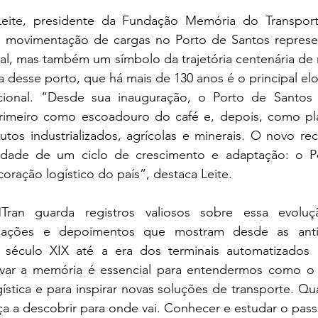
Leite, presidente da Fundação Memória do Transport
e movimentação de cargas no Porto de Santos represe
l, mas também um símbolo da trajetória centenária de 
 desse porto, que há mais de 130 anos é o principal elo e
cional. “Desde sua inauguração, o Porto de Santos
rimeiro como escoadouro do café e, depois, como pla
tos industrializados, agrícolas e minerais. O novo rec
uidade de um ciclo de crescimento e adaptação: o P
ração logístico do país”, destaca Leite.
an guarda registros valiosos sobre essa evolução:
cações e depoimentos que mostram desde as anti
século XIX até a era dos terminais automatizados 
rvar a memória é essencial para entendermos como o Br
ogística e para inspirar novas soluções de transporte. Q
 a descobrir para onde vai. Conhecer e estudar o passa