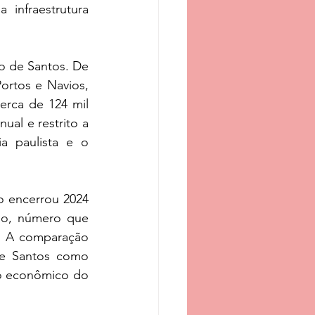
infraestrutura 
 de Santos. De 
rtos e Navios, 
rca de 124 mil 
al e restrito a 
 paulista e o 
 encerrou 2024 
o, número que 
. A comparação 
de Santos como 
o econômico do 