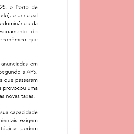
5, o Porto de 
o), o principal 
redominância da 
escoamento do 
 econômico que 
 anunciadas em 
Segundo a APS, 
s que passaram 
ue provocou uma 
as novas taxas.
sua capacidade 
bientais exigem 
atégicas podem 