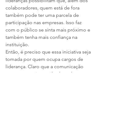
lideranças possibilitam que, além dos 
colaboradores, quem está de fora 
também pode ter uma parcela de 
participação nas empresas. Isso faz 
com o público se sinta mais próximo e 
também tenha mais confiança na 
instituição.
Então, é preciso que essa iniciativa seja 
tomada por quem ocupa cargos de 
liderança. Claro que a comunicação 
tem que seguir o estilo de cada 
pessoa, mas se comunicar de maneira 
profissional e diferenciada dentro da 
rotina de trabalho está se provando ser 
um ponto de virada no meio 
empresarial.
Rodrigo Bernardino, CEO do Grupo 
Mostra de Ideias 