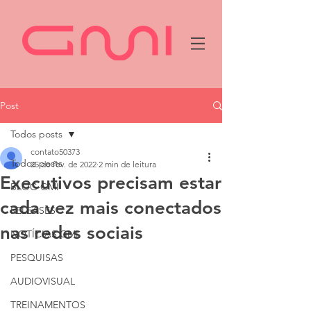
Post
Todos posts
contato50373
Todos posts
25 de fev. de 2022
2 min de leitura
Executivos precisam estar
BLOG GMI
cada vez mais conectados
RELEASES
nas redes sociais
NOTÍCIAS GMI
PESQUISAS
AUDIOVISUAL
TREINAMENTOS