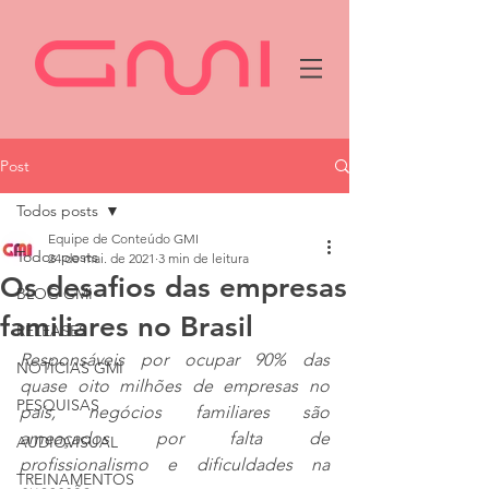
Post
Todos posts
Equipe de Conteúdo GMI
Todos posts
24 de mai. de 2021
3 min de leitura
Os desafios das empresas
BLOG GMI
familiares no Brasil
RELEASES
Responsáveis por ocupar 90% das 
NOTÍCIAS GMI
quase oito milhões de empresas no 
PESQUISAS
país, negócios familiares são 
ameaçados por falta de 
AUDIOVISUAL
profissionalismo e dificuldades na 
TREINAMENTOS