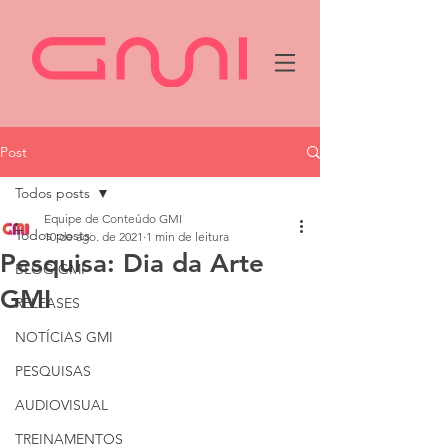
Post
Todos posts
Equipe de Conteúdo GMI
Todos posts
10 de ago. de 2021
1 min de leitura
Pesquisa: Dia da Arte
BLOG GMI
GMI
RELEASES
NOTÍCIAS GMI
PESQUISAS
AUDIOVISUAL
TREINAMENTOS