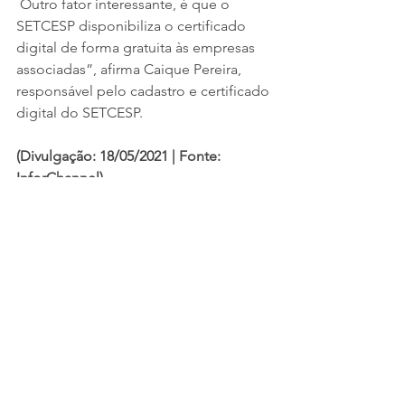
 Outro fator interessante, é que o 
SETCESP disponibiliza o certificado 
digital de forma gratuita às empresas 
associadas”, afirma Caique Pereira, 
responsável pelo cadastro e certificado 
digital do SETCESP.
(Divulgação: 18/05/2021
 | Fonte: 
InforChannel
)
RELEASES
Ver tudo
Posts recentes