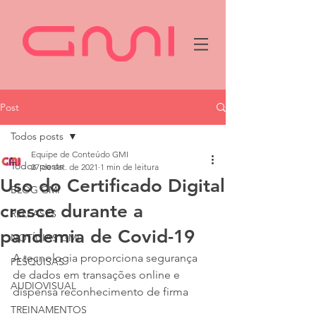
Post
Todos posts
Equipe de Conteúdo GMI
Todos posts
27 de set. de 2021
1 min de leitura
Uso do Certificado Digital
BLOG GMI
cresce durante a
RELEASES
pandemia de Covid-19
NOTÍCIAS GMI
A tecnologia proporciona segurança 
PESQUISAS
de dados em transações online e 
AUDIOVISUAL
dispensa reconhecimento de firma
TREINAMENTOS